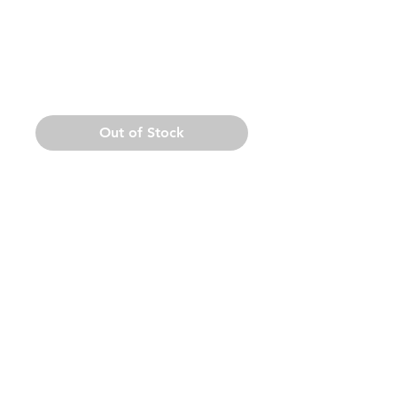
Bilhetes
Congressista
Price
40,00 €
Out of Stock
Exclusivo a palestras
Stock limitado
Após a compra dos bilhetes,
entraremos em contacto para
recolher os dados dos restantes
congressistas
Voltar