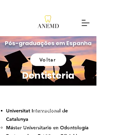
Pós-graduações em Espanha
Voltar
Dentisteria
Universitat Internacional de
geral@anemd.pt
Catalunya
Av. Bissaya Barreto, Departamento de
Medicina Dentária – Blocos de Celas
Máster Universitario en Odontología
3000-075
, Coimbra