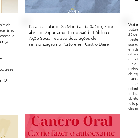
Webin
sio de
Para assinalar o Dia Mundial da Saúde, 7 de
trata
ce já no
abril, o Departamento de Saúde Pública e
23 de 
Pessoa, e
Ação Social realizou duas ações de
Neste
sença!
sensibilização no Porto e em Castro Daire!
sua e
em d
otimi
te
atend
Ela é
Odont
ipóteses
de es
FUNDE
ar! O
E ate
odont
indic
dente
Não p
das m