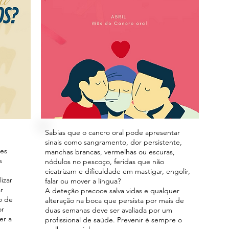
Sabias que o cancro oral pode apresentar
sinais como sangramento, dor persistente,
des
manchas brancas, vermelhas ou escuras,
s
nódulos no pescoço, feridas que não
cicatrizam e dificuldade em mastigar, engolir,
izar
falar ou mover a língua?
r
A deteção precoce salva vidas e qualquer
o de
alteração na boca que persista por mais de
or
duas semanas deve ser avaliada por um
er a
profissional de saúde. Prevenir é sempre o