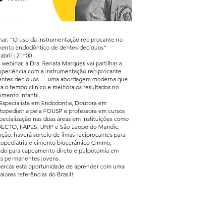
ar: “O uso da instrumentação reciprocante no
mento endodôntico de dentes decíduos”
abril | 21h00
 webinar, a Dra. Renata Marques vai partilhar a
xperiência com a instrumentação reciprocante
entes decíduos — uma abordagem moderna que
za o tempo clínico e melhora os resultados no
imento infantil.
 Especialista em Endodontia, Doutora em
opediatria pela FOUSP e professora em cursos
pecialização nas duas áreas em instituições como
CTO, FAPES, UNIP e São Leopoldo Mandic.
nção: haverá sorteio de limas reciprocantes para
opediatria e cimento biocerâmico Cimmo,
ado para capeamento direto e pulpotomia em
s permanentes jovens.
ercas esta oportunidade de aprender com uma
aiores referências do Brasil!